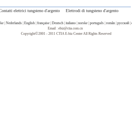
Contatti elettrici tungsteno d'argento
Elettrodi di tungsteno d'argento
ske
|
Nederlands
|
English
|
française
|
Deutsch
|
italiano
|
norske
|
português
|
român
|
русский
|
Email : ebiz@ctia.com.cn
©
Copyright
2001 - 2011 CTIA E-biz Center All Rights Reserved