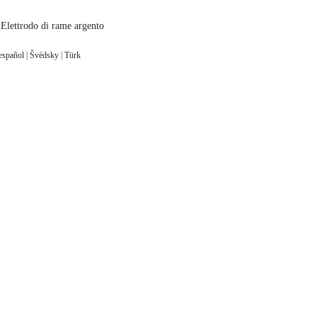
Elettrodo di rame argento
español
|
Švédsky
|
Türk