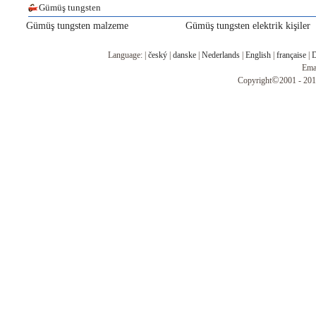
Gümüş tungsten
Gümüş tungsten malzeme
Gümüş tungsten elektrik kişiler
Language: |
český
|
danske
|
Nederlands
|
English
|
française
|
D
Ema
©
Copyright
2001 - 201