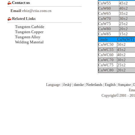
Contact us
CuW55
45±2
CuW60
40±2
Email
:ebiz@ctia.com.cn
CuW65
35±2
Related Links
CuW70
30±2
CuW75
25±2
Tungsten Carbide
CuW80
20±2
Tungsten Copper
CuW85
15±2
Tungsten Alloy
Grade
Cu%(WT)
Welding Material
CuWC50
50±2
CuWC55
45±2
CuWC60
40±2
CuWC70
30±2
CuWC75
25±2
CuWC80
20±2
Language: |
český
|
danske
|
Nederlands
|
English
|
française
|
D
Ema
©
Copyright
2001 - 201