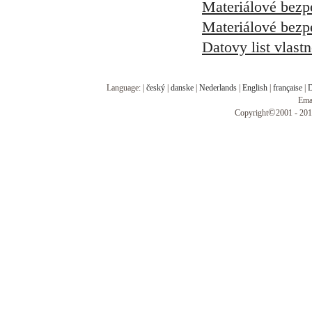
Materiálové bezp
Materiálové bezp
Datovy list vlast
Language: |
český
|
danske
|
Nederlands
|
English
|
française
|
D
Ema
©
Copyright
2001 - 201