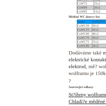
CuW75
25±2
CuW80
20±2
CuW85
15±2
Měděné WC datovy list
Grade
Cu%(WT)
CuWC50
50±2
CuWC55
45±2
CuWC60
40±2
CuWC70
30±2
CuWC75
25±2
CuWC80
20±2
Dodáváme také
m
elektrické kontak
elektrod
, mě? wol
wolframu je 150k
?
Související odkazy
St?íbrny wolfram
Chladi?e měděné