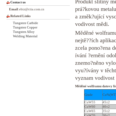
Produkt slitiny m
Contact us
prá?kovou metalur
Email
:ebiz@ctia.com.cn
a změk?ující vys
Related Links
vodivost mědi.
Tungsten Carbide
Tungsten Copper
Měděné wolframu 
Tungsten Alloy
Welding Material
nejtě??ích aplika
zcela pono?ena d
ívání ?ernění odol
znemo?něno vylou
vyu?ívány v těcht
vyznam vodivost 
Měděné wolframu datovy lis
Grade
Cu%(WT
CuW55
45±2
CuW60
40±2
CuW65
35±2
CuW70
30±2