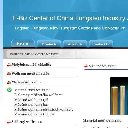
Products
About Us
Contact Us
Position:
Home
>>
Měděné wolframu
Molybden, měď chladiče
Měděné wolframu
Wolfram mědi chladiče
Měděné wolframu
Materiál měď wolframu
Elektrody měďnatého wolframu
Měděné wolframu tyč
Měděné wolframu bar
Měděné wolframu elektrické kontakty
Měděné wolframu trubice
Materiál mě? wolframu
Stříbrný wolframu