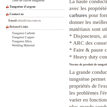
La haute conducti
Tube de cuivre tungstène
Tungstène d'argent
avec les propriét
Contact us
carbures
pour for
Email
:ebiz@ctia.com.cn
donner les meille
Related Links
matériaux sont uti
Tungsten Carbide
* Disjoncteurs, a
Tungsten Copper
Tungsten Alloy
* ARC des conseil
Welding Material
* Faire & pause c
* Heavy duty cond
Norme de produit de tungst
La grande conducti
tungstène permet 
propriétés de l'ex
les problèmes l'ér
varier en fonctio
plus grande conduc