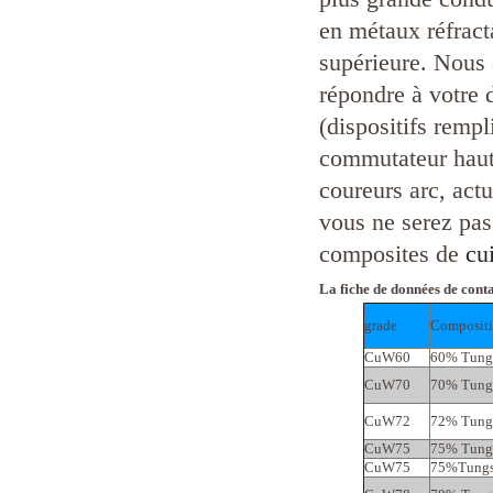
en métaux réfracta
supérieure. Nous 
répondre à votre
(dispositifs rempl
commutateur haute
coureurs arc, act
vous ne serez pa
composites de
cu
La fiche de données de conta
grade
Composit
CuW60
60% Tung
CuW70
70% Tung
CuW72
72% Tung
CuW75
75% Tung
CuW75
75%Tungs