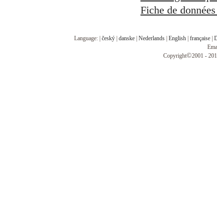
Fiche de données 
Language: |
český
|
danske
|
Nederlands
|
English
|
française
|
D
Ema
©
Copyright
2001 - 201