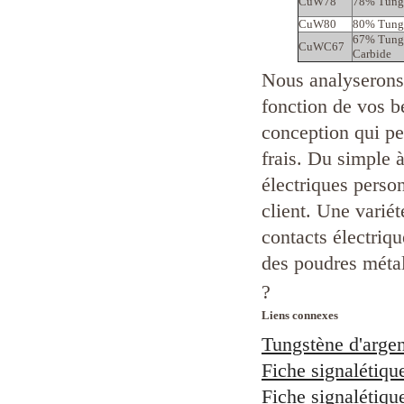
CuW78
78% Tung
CuW80
80% Tung
67% Tung
CuWC67
Carbide
Nous analyserons
fonction de vos b
conception qui pe
frais. Du simple 
électriques perso
client. Une variét
contacts électriq
des poudres métal
?
Liens connexes
Tungstène d'argen
Fiche signalétiqu
Fiche signalétiqu